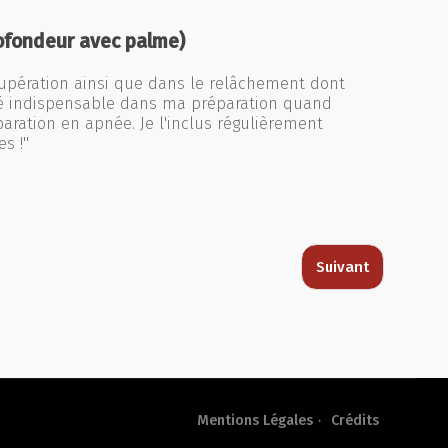
ofondeur avec palme)
pération ainsi que dans le relâchement dont
 clé indispensable dans ma préparation quand
ration en apnée. Je l'inclus régulièrement
s !"
Suivant
Mentions Légales
Crédits