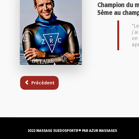
Champion du m
5ème au champi
"L
j’
on
ap
Précédent
2022 MASSAGE SUEDOSPORTIF® PAR AZUR MASSAGES