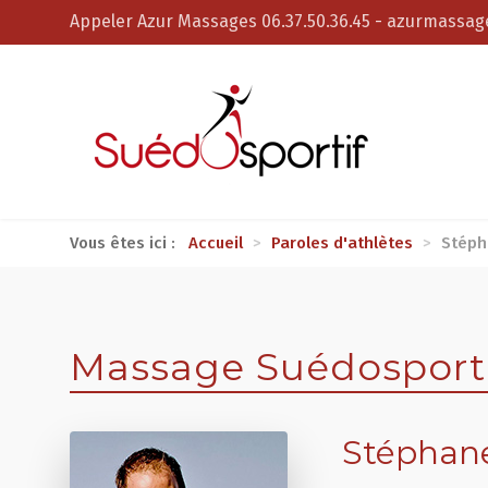
Appeler Azur Massages 06.37.50.36.45
-
azurmassage
Vous êtes ici :
Accueil
>
Paroles d'athlètes
>
Stéph
Massage Suédosportif
Stéphan