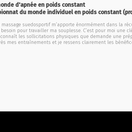
onde d'apnée en poids constant
onnat du monde individuel en poids constant (pr
e massage suedosportif m’apporte énormément dans la récu
ai besoin pour travailler ma souplesse. C’est pour moi une
 connaît les sollicitations physiques que demande une prépa
rès mes entraînements et je ressens clairement les bénéfice